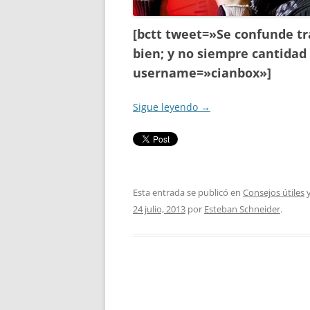
[bctt tweet=»Se confunde tr
bien; y no siempre cantidad 
username=»cianbox»]
Sigue leyendo
→
Esta entrada se publicó en
Consejos útiles
y
24 julio, 2013
por
Esteban Schneider
.