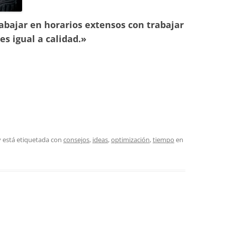
abajar en horarios extensos con trabajar
es igual a calidad.»
 está etiquetada con
consejos
,
ideas
,
optimización
,
tiempo
en