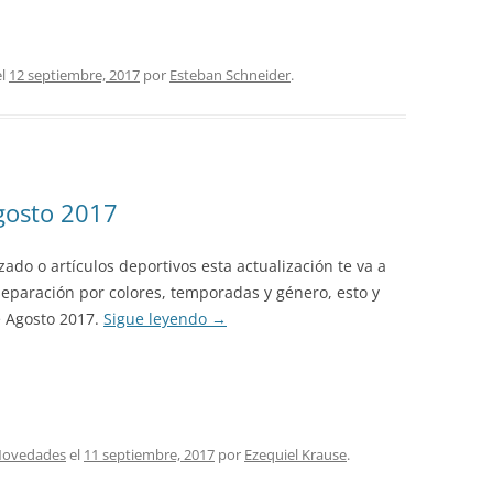
l
12 septiembre, 2017
por
Esteban Schneider
.
gosto 2017
ado o artículos deportivos esta actualización te va a
separación por colores, temporadas y género, esto y
e Agosto 2017.
Sigue leyendo
→
ovedades
el
11 septiembre, 2017
por
Ezequiel Krause
.