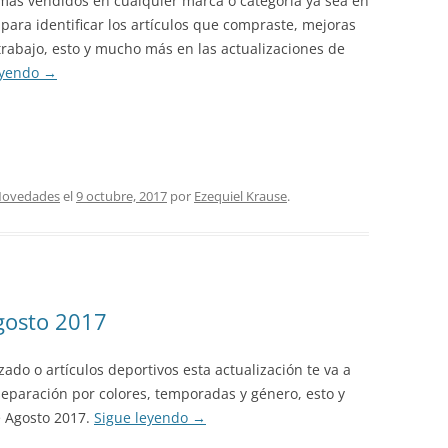
 más vendidos en cualquier marca o categoría ya sea en
para identificar los artículos que compraste, mejoras
 trabajo, esto y mucho más en las actualizaciones de
eyendo
→
ovedades
el
9 octubre, 2017
por
Ezequiel Krause
.
gosto 2017
ado o artículos deportivos esta actualización te va a
separación por colores, temporadas y género, esto y
e Agosto 2017.
Sigue leyendo
→