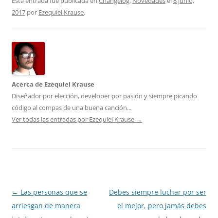
Esta entrada fue publicada en
Changelog
,
Novedades
el
8 junio,
2017
por
Ezequiel Krause
.
Acerca de Ezequiel Krause
Diseñador por elección, developer por pasión y siempre picando
código al compas de una buena canción...
Ver todas las entradas por Ezequiel Krause
→
Navegación
←
Las personas que se
Debes siempre luchar por ser
de
arriesgan de manera
el mejor, pero jamás debes