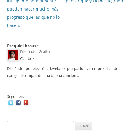
entradas
inteligente normalmente
pensar que ya lo has logrado.
pueden hacer mucho más
→
progreso que las que no lo
hacen.
Ezequiel Krause
Diseñador Gráfico
Cianbox
Diseñador por elección, developer por pasión y siempre picando
código al compas de una buena canción...
Seguir en:
Buscar: