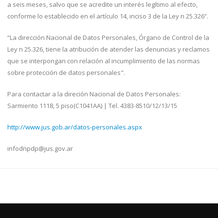
a seis meses, salvo que se acredite un interés legítimo al efecto,
conforme lo establecido en el artículo 14, inciso 3 de la Ley n 25.326”.
“La dirección Nacional de Datos Personales, Órgano de Control de la
Ley n 25.326, tiene la atribución de atender las denuncias y reclamos
que se interpongan con relación al incumplimiento de las normas
sobre protección de datos personales".
Para contactar a la direción Nacional de Datos Personales:
Sarmiento 1118, 5 piso(C1041AA) | Tel. 4383-8510/12/13/15
http://www.jus.gob.ar/datos-personales.aspx
infodnpdp@jus.gov.ar