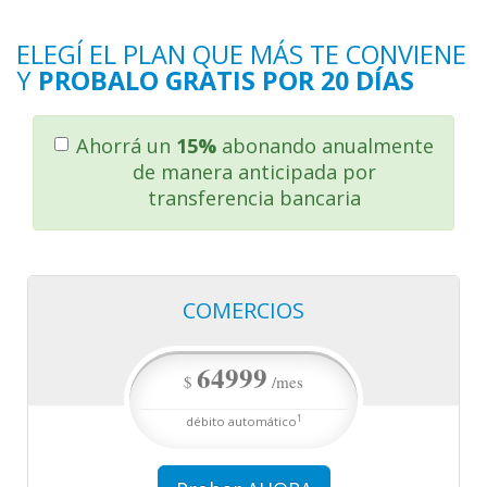
ELEGÍ EL PLAN QUE MÁS TE CONVIENE
Y
PROBALO GRATIS POR 20 DÍAS
Ahorrá un
15%
abonando anualmente
de manera anticipada por
transferencia bancaria
COMERCIOS
por mes débito automático
64999
1
pagando anualmente o $64999
$
/mes
55249.15
$
/mes
1
débito automático