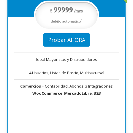
por mes débito automático
99999
1
pagando anualmente o $99999
$
/mes
84999.15
$
/mes
1
débito automático
Probar AHORA
Ideal Mayoristas y Distrubuidores
4
Usuarios, Listas de Precio, Multisucursal
Comercios
+ Contabilidad, Abonos. 3 Integraciones
WooCommerce
,
MercadoLibre
,
B2B