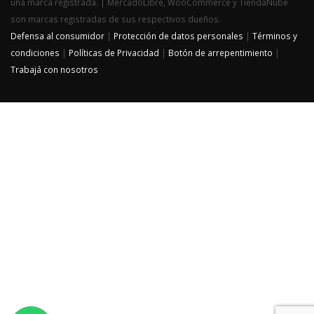
una marca registrada. | MercadoLibre, WooCommerce y TiendaNube
son marcas registradas de sus respectivos dueños.
Defensa al consumidor
|
Protección de datos personales
|
Términos y
condiciones
|
Políticas de Privacidad
|
Botón de arrepentimiento
|
Trabajá con nosotros