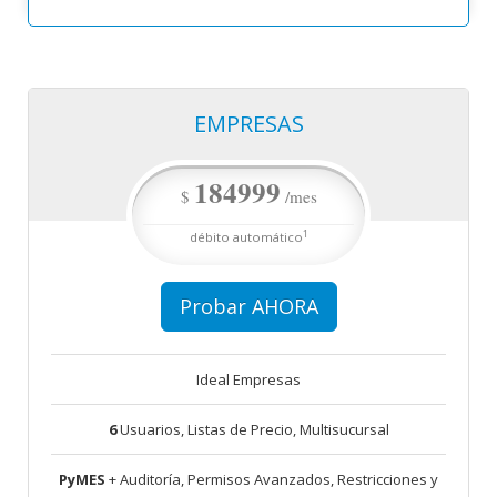
EMPRESAS
por mes débito automático
184999
1
pagando anualmente o $184999
$
/mes
157249.15
$
/mes
1
débito automático
Probar AHORA
Ideal Empresas
6
Usuarios, Listas de Precio, Multisucursal
PyMES
+ Auditoría, Permisos Avanzados, Restricciones y