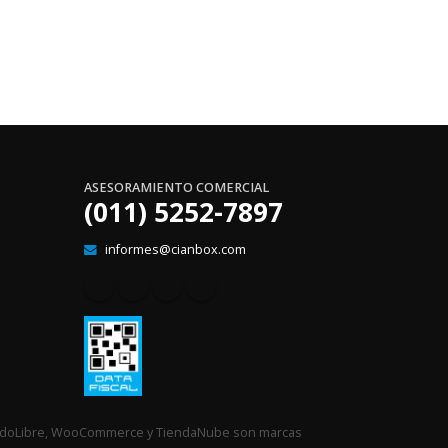
ASESORAMIENTO COMERCIAL
(011) 5252-7897
informes@cianbox.com
rcadoLibre, WooCommerce y TiendaNube son marcas