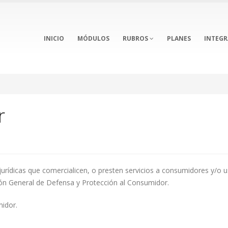
INICIO
MÓDULOS
RUBROS
PLANES
INTEG
r
jurídicas que comercialicen, o presten servicios a consumidores y/o u
ión General de Defensa y Protección al Consumidor.
midor.