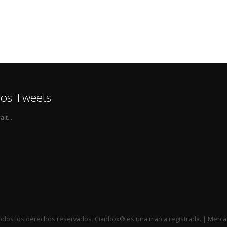
mos Tweets
it...
Todos los derechos reservados. Cianbox® es una marca registrada. | Me