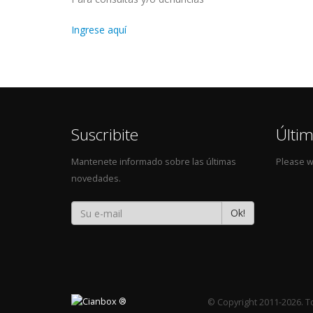
Ingrese aquí
Suscribite
Últi
Mantenete informado sobre las últimas
Please wa
novedades.
Ok!
© Copyright 2011-2026. 