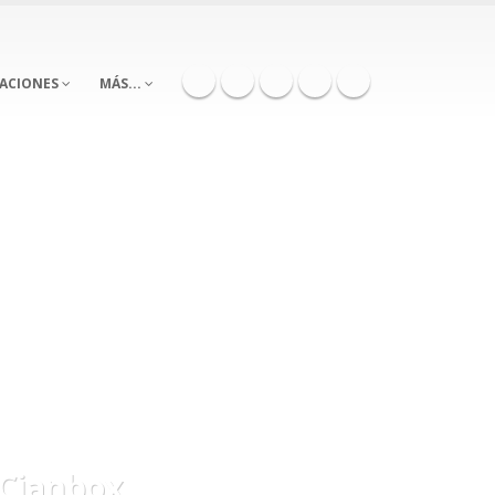
RACIONES
MÁS...
n Cianbox