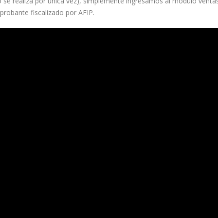
o se realiza por única vez), simplemente ingresamos al módulo ventas y
mprobante fiscalizado por AFIP.